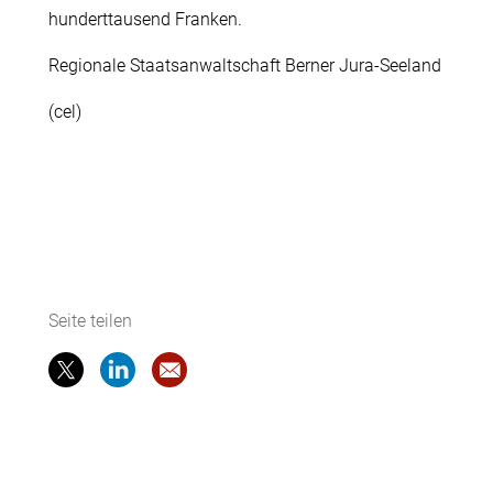
hunderttausend Franken.
Regionale Staatsanwaltschaft Berner Jura-Seeland
(cel)
Seite teilen
Seite teilen
Seite teilen
Website-Empfehlung: Medienmitteilung