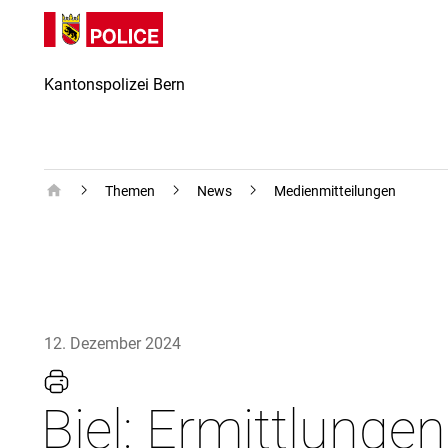
Direkt
skiplink.toNavigation
skiplink.toStartPage
Direkt
zum
zur
Inhalt
Suche
Kantonspolizei Bern
Startseite – Kantonspolizei Bern
Themen
News
Medienmitteilungen
12. Dezember 2024
Biel: Ermittlunge