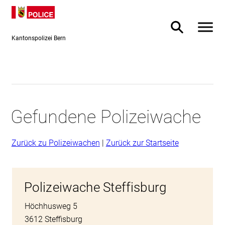
Direkt
skiplink.toNavigation
skiplink.toStartPage
Direkt
zum
zur
aa
Suche ein- od
Inhalt
Suche
Kantonspolizei Bern
Gefundene Polizeiwache
Zurück zu Polizeiwachen
|
Zurück zur Startseite
Polizeiwache Steffisburg
Höchhusweg 5
3612 Steffisburg